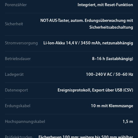
Porenzähler
Integriert, mit Reset-Funktion
NOT-AUS-Taster, autom. Erdungsüberwachung mit
Sicherheit
Sicherheitsabschaltung
Stromversorgung
Li-Ion-Akku 14,4 V / 3450 mAh, netzunabhängig
Betriebsdauer
8–16 h (lastabhängig)
Ladegerät
100–240 V AC / 50–60 Hz
Datenexport
Ereignisprotokoll, Export über USB (CSV)
Erdungskabel
10 m mit Klemmzange
Hochspannungskabel
1,5 m
Prüfelektroden
Fächerbesen 100 mm; weitere bis 500 mm wählbar