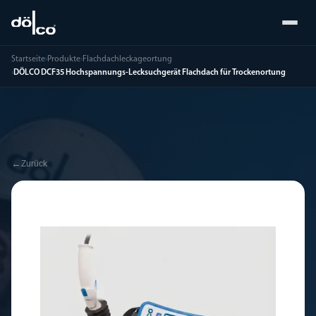
Startseite
›
Produkte
›
Flachdachleckageortung
›
DÖLCO DCF35 Hochspannungs-Lecksuchgerät Flachdach für Trockenortung
←
Zurück