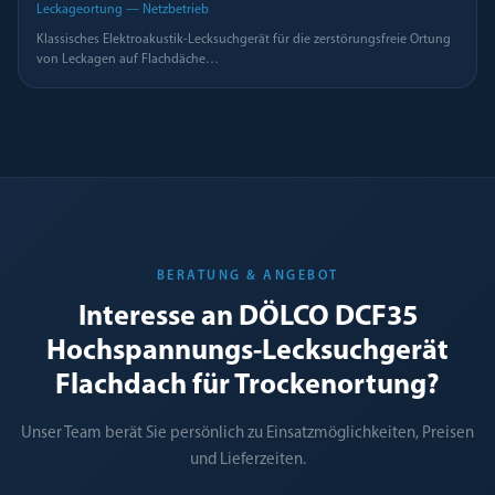
Leckageortung — Netzbetrieb
Klassisches Elektroakustik-Lecksuchgerät für die zerstörungsfreie Ortung
von Leckagen auf Flachdäche
…
BERATUNG & ANGEBOT
Interesse an DÖLCO DCF35
Hochspannungs-Lecksuchgerät
Flachdach für Trockenortung?
Unser Team berät Sie persönlich zu Einsatzmöglichkeiten, Preisen
und Lieferzeiten.