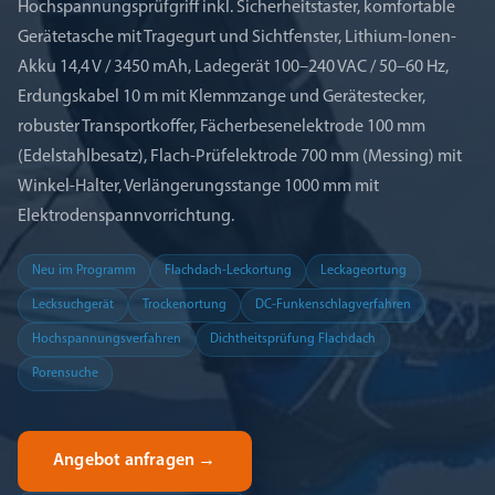
Hochspannungsprüfgriff inkl. Sicherheitstaster, komfortable
Gerätetasche mit Tragegurt und Sichtfenster, Lithium-Ionen-
Akku 14,4 V / 3450 mAh, Ladegerät 100–240 VAC / 50–60 Hz,
Erdungskabel 10 m mit Klemmzange und Gerätestecker,
robuster Transportkoffer, Fächerbesenelektrode 100 mm
(Edelstahlbesatz), Flach-Prüfelektrode 700 mm (Messing) mit
Winkel-Halter, Verlängerungsstange 1000 mm mit
Elektrodenspannvorrichtung.
Neu im Programm
Flachdach-Leckortung
Leckageortung
Lecksuchgerät
Trockenortung
DC-Funkenschlagverfahren
Hochspannungsverfahren
Dichtheitsprüfung Flachdach
Porensuche
Angebot anfragen
→