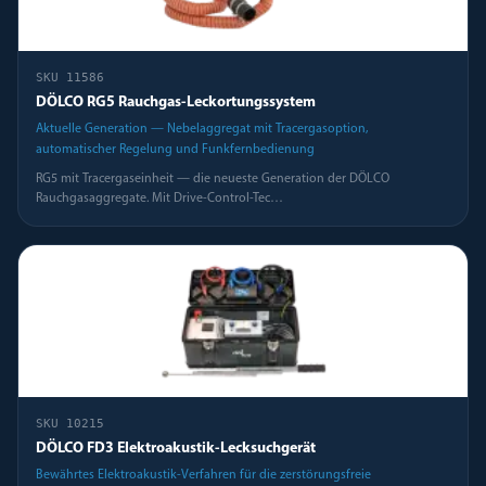
SKU
11586
DÖLCO RG5 Rauchgas-Leckortungssystem
Aktuelle Generation — Nebelaggregat mit Tracergasoption,
automatischer Regelung und Funkfernbedienung
RG5 mit Tracergaseinheit — die neueste Generation der DÖLCO
Rauchgasaggregate. Mit Drive-Control-Tec
…
SKU
10215
DÖLCO FD3 Elektroakustik-Lecksuchgerät
Bewährtes Elektroakustik-Verfahren für die zerstörungsfreie