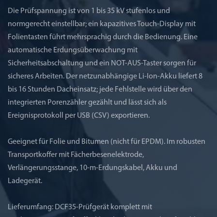
Die Prüfspannung ist von 1 bis 35 kV stufenlos und
normgerecht einstellbar; ein kapazitives Touch-Display mit
Folientasten führt mehrsprachig durch die Bedienung. Eine
automatische Erdungsüberwachung mit
Sicherheitsabschaltung und ein NOT-AUS-Taster sorgen für
sicheres Arbeiten. Der netzunabhängige Li-Ion-Akku liefert 8
bis 16 Stunden Dacheinsatz; jede Fehlstelle wird über den
integrierten Porenzähler gezählt und lässt sich als
Ereignisprotokoll per USB (CSV) exportieren.
Geeignet für Folie und Bitumen (nicht für EPDM). Im robusten
Transportkoffer mit Fächerbesenelektrode,
Verlängerungsstange, 10-m-Erdungskabel, Akku und
Ladegerät.
Lieferumfang: DCF35-Prüfgerät komplett mit