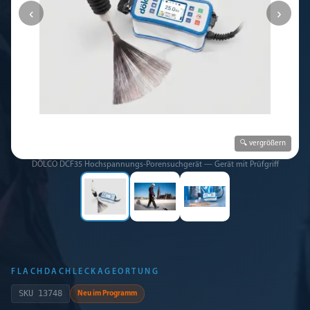
‹
›
🔍 vergrößern
DÖLCO DCF35 Hochspannungs-Porensuchgerät — Gerät mit Prüfgriff
FLACHDACHLECKAGEORTUNG
SKU
13748
Neu im Programm