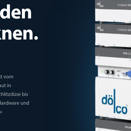
äden
knen.
kt vom
aut in
hlitzdüse bis
 Hardware und
0+