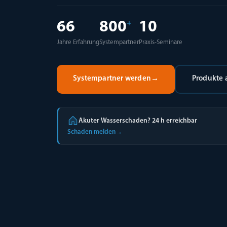
66
800
10
+
Jahre Erfahrung
Systempartner
Praxis-Seminare
Systempartner werden
→
Produkte
Akuter Wasserschaden? 24 h erreichbar
Schaden melden
→