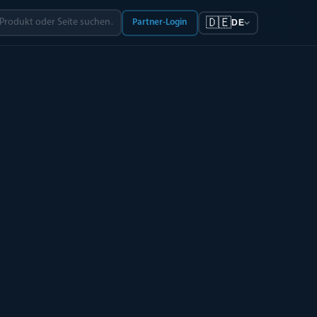
🇩🇪
Partner-Login
DE