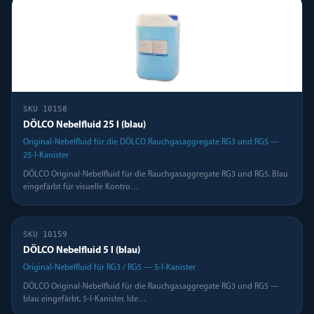
SKU
10158
DÖLCO Nebelfluid 25 l (blau)
Original-Nebelfluid für die DÖLCO Rauchgasaggregate RG3 und RG5 —
25-l-Kanister
DÖLCO Original-Nebelfluid für die Rauchgasaggregate RG3 und RG5. Blau
eingefärbt für visuelle Kontro
…
SKU
10159
DÖLCO Nebelfluid 5 l (blau)
Original-Nebelfluid für RG3 / RG5 — 5-l-Kanister
DÖLCO Original-Nebelfluid für die Rauchgasaggregate RG3 und RG5 —
blau eingefärbt, 5-l-Kanister. Ide
…