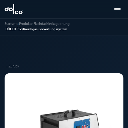
Startseite
›
Produkte
›
Flachdachleckageortung
›
DÖLCO RG3 Rauchgas-Leckortungssystem
←
Zurück