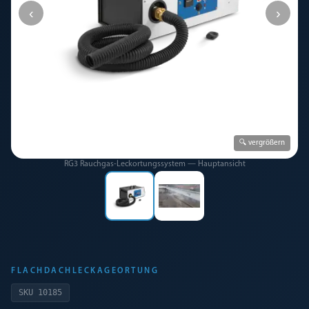
‹
›
🔍 vergrößern
RG3 Rauchgas-Leckortungssystem — Hauptansicht
FLACHDACHLECKAGEORTUNG
SKU
10185