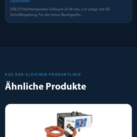
Dachstutzen
DÖLCO Hochtemperatur-Schlauch d=38 mm, 2 m Länge, mit GK-
Schnellkupplung. Für die heisse Rauchgasför
…
AUS DER GLEICHEN PRODUKTLINIE
Ähnliche Produkte