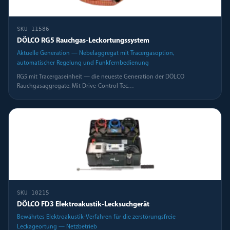
SKU
11586
DÖLCO RG5 Rauchgas-Leckortungssystem
Aktuelle Generation — Nebelaggregat mit Tracergasoption,
automatischer Regelung und Funkfernbedienung
RG5 mit Tracergaseinheit — die neueste Generation der DÖLCO
Rauchgasaggregate. Mit Drive-Control-Tec
…
SKU
10215
DÖLCO FD3 Elektroakustik-Lecksuchgerät
Bewährtes Elektroakustik-Verfahren für die zerstörungsfreie
Leckageortung — Netzbetrieb