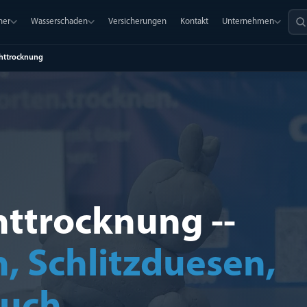
ner
Wasserschaden
Versicherungen
Kontakt
Unternehmen
httrocknung
ttrocknung --
, Schlitzduesen,