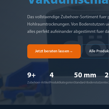
Vakuumschla
Das vollstaendige Zubehoer-Sortiment fuer p
Hohlraumtrocknungen. Von Bodenstutzen ueb
alles perfekt aufeinander abgestimmt fuer 
Jetzt beraten lassen
→
Alle Produ
9+
4
50 mm
2
Zubehoer-Artikel
Produktkategorien
Standard-Bodenstutzen
tec