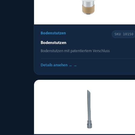
Bodenstutzen
SKU
10150
Bodenstutzen
Bodenstutzen mit patentiertem Verschluss
Details ansehen →
→