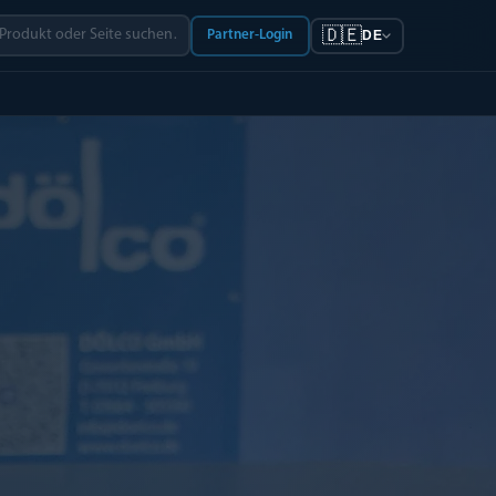
🇩🇪
Partner-Login
DE