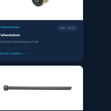
Folienstutzen
SKU
10154
Folienstutzen
Flachdach-Einflutstutzen Folie
Details ansehen →
→