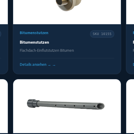
Bitumenstutzen
SKU
10155
Bitumenstutzen
Flachdach-Einflutstutzen Bitumen
Details ansehen →
→