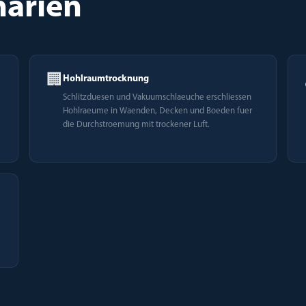
arien
🏢
Hohlraumtrocknung
Schlitzduesen und Vakuumschlaeuche erschliessen
Hohlraeume in Waenden, Decken und Boeden fuer
die Durchstroemung mit trockener Luft.