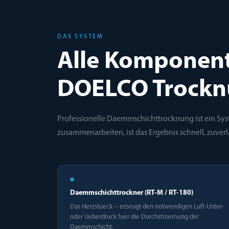
DAS SYSTEM
Alle Komponen
DOELCO Trockn
Professionelle Daemmschichttrocknung ist ein Sy
zusammenarbeiten, ist das Ergebnis schnell, zuverl
Daemmschichttrockner (RT-M / RT-180)
Das Herzstueck -- erzeugt den notwendigen Luft-Unter-
oder Ueberdruck fuer die Durchstroemung der
Daemmschicht.