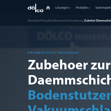
Lösungen
Produkte
Systempart
Startseite
›
Produkte
›
Dämmschichttrocknung
›
Zubehör Dämmschic
DAEMMSCHICHTTROCKNUNG
Zubehoer zur
Daemmschich
Bodenstutzen