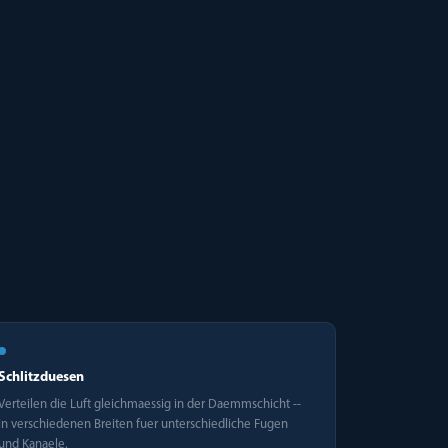
Schlitzduesen
Verteilen die Luft gleichmaessig in der Daemmschicht --
in verschiedenen Breiten fuer unterschiedliche Fugen
und Kanaele.